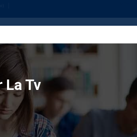
Home
Or
fo)
r La Tv