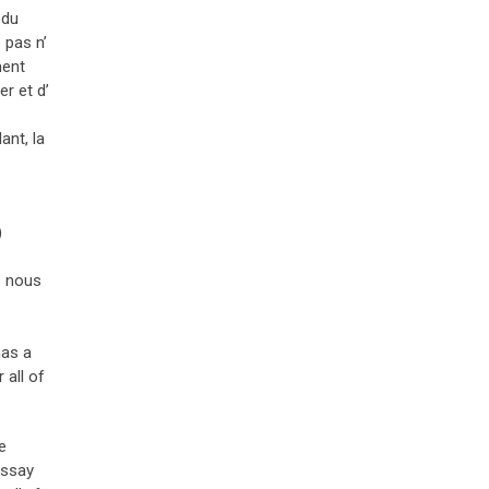
 du
 pas n’
ment
er et d’
ant, la
)
s nous
has a
 all of
e
essay