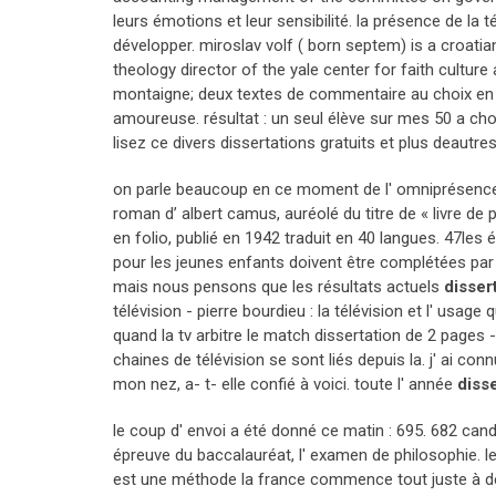
leurs émotions et leur sensibilité. la présence de la t
développer. miroslav volf ( born septem) is a croatian
theology director of the yale center for faith culture 
montaigne; deux textes de commentaire au choix en 
amoureuse. résultat : un seul élève sur mes 50 a choisi
lisez ce divers dissertations gratuits et plus deautres
on parle beaucoup en ce moment de l' omniprésence de 
roman d’ albert camus, auréolé du titre de « livre de
en folio, publié en 1942 traduit en 40 langues. 47les
pour les jeunes enfants doivent être complétées par 
mais nous pensons que les résultats actuels
dissert
télévision - pierre bourdieu : la télévision et l' us
quand la tv arbitre le match dissertation de 2 pages
chaines de télévision se sont liés depuis la. j' ai con
mon nez, a- t- elle confié à voici. toute l' année
disse
le coup d' envoi a été donné ce matin : 695. 682 cand
épreuve du baccalauréat, l' examen de philosophie. l
est une méthode la france commence tout juste à déco