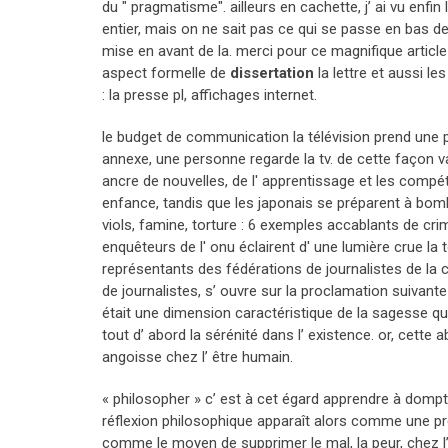
du " pragmatisme". ailleurs en cachette, j’ ai vu enfin 
entier, mais on ne sait pas ce qui se passe en bas d
mise en avant de la. merci pour ce magnifique article!
aspect formelle de
dissertation
la lettre et aussi le
: la presse pl, affichages internet.
le budget de communication la télévision prend une p
annexe, une personne regarde la tv. de cette façon 
ancre de nouvelles, de l' apprentissage et les compé
enfance, tandis que les japonais se préparent à bomba
viols, famine, torture : 6 exemples accablants de cri
enquêteurs de l' onu éclairent d' une lumière crue la
représentants des fédérations de journalistes de la
de journalistes, s’ ouvre sur la proclamation suivante :
était une dimension caractéristique de la sagesse que 
tout d’ abord la sérénité dans l’ existence. or, cette 
angoisse chez l’ être humain.
« philosopher » c’ est à cet égard apprendre à dompter 
réflexion philosophique apparaît alors comme une prép
comme le moyen de supprimer le mal, la peur, chez l