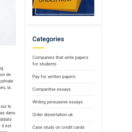
Categories
Companies that write papers
for students
ng
ion de
Pay for written papers
 pénale
és, la.
Comparitive essays
Writing persuasive essays
 sur le
ias dans
Order dissertation uk
ndidats
il est
Case study on credit cards