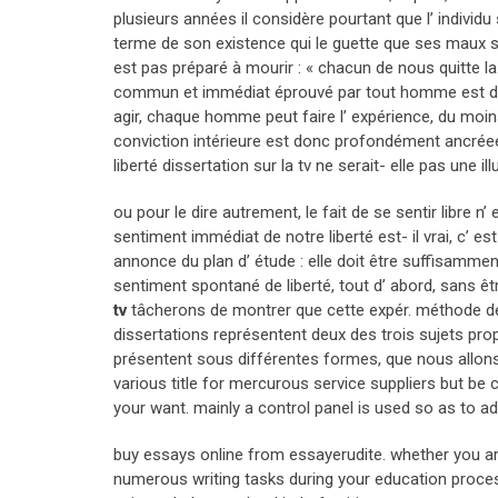
plusieurs années il considère pourtant que l’ individ
terme de son existence qui le guette que ses maux s
est pas préparé à mourir : « chacun de nous quitte la
commun et immédiat éprouvé par tout homme est de s
agir, chaque homme peut faire l’ expérience, du moin
conviction intérieure est donc profondément ancréee
liberté dissertation sur la tv ne serait- elle pas une il
ou pour le dire autrement, le fait de se sentir libre n’
sentiment immédiat de notre liberté est- il vrai, c’ e
annonce du plan d’ étude : elle doit être suffisamment 
sentiment spontané de liberté, tout d’ abord, sans 
tv
tâcherons de montrer que cette expér. méthode de l
dissertations représentent deux des trois sujets prop
présentent sous différentes formes, que nous allons e
various title for mercurous service suppliers but be 
your want. mainly a control panel is used so as to ad
buy essays online from essayerudite. whether you ar
numerous writing tasks during your education process.