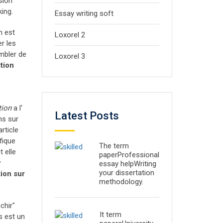
asion
king.
Essay writing soft
n est
Loxorel 2
er les
ombler de
Loxorel 3
tion
tion
a l'
Latest Posts
ns sur
rticle
fique
The term
 elle
paperProfessional
v
essay helpWriting
your dissertation
tion sur
methodology.
chir"
It term
s est un