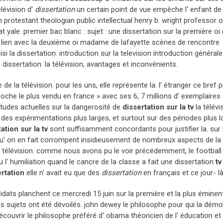
élévision d'
dissertation
un certain point de vue empêche l' enfant de
 protestant theologian public intellectual henry b. wright professor o
at yale. premier bac blanc : sujet : une dissertation sur la première oi 
lien avec la deuxième oi madame de lafayette scènes de rencontre
 la dissertation. introduction sur la television introduction générale 
 dissertation. la télévision, avantages et inconvénients.
la télévision. pour les uns, elle représente la. l’ étranger ce bref 
 poche le plus vendu en france » avec ses 6, 7 millions d’ exemplaires
 études actuelles sur la dangerosité de
dissertation sur la tv
la télévi
des expérimentations plus larges, et surtout sur des périodes plus 
ation sur la tv
sont suffisamment concordants pour justifier la. sur 
age qu' on en fait corrompent insidieusement de nombreux aspects de la
 - télévision. comme nous avons pu le voir précédemment, le football 
nu l' humiliation quand le cancre de la classe a fait une dissertation
tv
rtation
elle n' avait eu que des
dissertation
en français et ce jour- là
idats planchent ce mercredi 15 juin sur la première et la plus éminen
es sujets ont été dévoilés. john dewey le philosophe pour qui la démo
uvrir le philosophe préféré d' obama théoricien de l' éducation et 