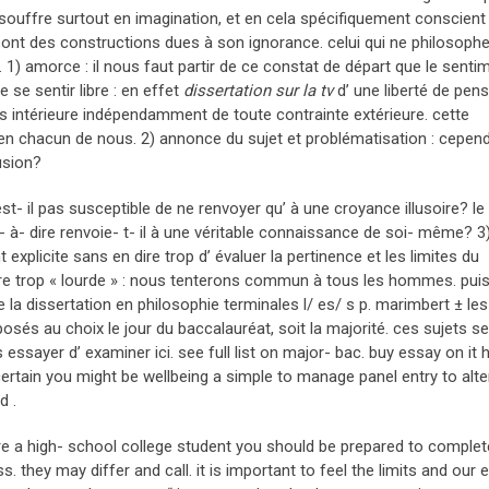
u souffre surtout en imagination, et en cela spécifiquement conscient
ont des constructions dues à son ignorance. celui qui ne philosophe
. 1) amorce : il nous faut partir de ce constat de départ que le senti
e sentir libre : en effet
dissertation sur la tv
d’ une liberté de pens
s intérieure indépendamment de toute contrainte extérieure. cette
n chacun de nous. 2) annonce du sujet et problématisation : cepend
lusion?
 est- il pas susceptible de ne renvoyer qu’ à une croyance illusoire? le
st- à- dire renvoie- t- il à une véritable connaissance de soi- même? 3
explicite sans en dire trop d’ évaluer la pertinence et les limites du
être trop « lourde » : nous tenterons commun à tous les hommes. pui
a dissertation en philosophie terminales l/ es/ s p. marimbert ± les
osés au choix le jour du baccalauréat, soit la majorité. ces sujets se
ssayer d’ examiner ici. see full list on major- bac. buy essay on it 
certain you might be wellbeing a simple to manage panel entry to alter
d .
e a high- school college student you should be prepared to complet
 they may differ and call. it is important to feel the limits and our 