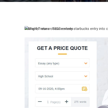
Rating
9,7
stars -
5807
reviews