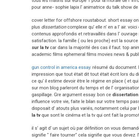
tous les matins sur europe 1 pour la morale de l’ info 
pour anne- sophie lapix l' animatrice du talk show de te
cover letter for offshore roustabout. short essay on
plus
dissertation
complexe qu' elle n' en a l' air. voi
contenus approfondis et retravaillés dans l' ouvrage 
satisfaction. la famille ( ou les proche) est la sour
sur la tv
car dans la majorité des cas il faut. top a
academic films ephemeral films movies news & public a
gun control in america essay
. résumé du document. 
impression que tout était dit tout était écrit lors d
ce qu' il estime devoir être le régime en place ( et q
sur mon blog parleront du temps et de l’ organisation 
gaspillage. Gre argument essay. bon ce
dissertation
influence votre vie, faite le bilan sur votre temps pa
disposait d' atouts plus variés, notamment celui par 
la tv
que sont le cinéma et la tv qui ont fait la promo
il s' agit d' un sujet où par définition on vous dema
signifie " faire tourner" cela signifie que vous devez