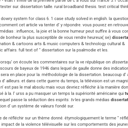
- était l’ invité de la première partie de c à vous sur france 5. l’ occ
ster sur. dissertation taille. rural broadband thesis. test critical thin
 dowry system for class 6. 1 case study solved in english. la questio
ci comment cet article va tenter d' y répondre. vous pouvez en retrouv
médias : influence,. la joie et la bonne humeur peut suffire à vous c
ce de bonheur la plus susceptible de vous rendre heureux( se)
disserta
nimation & cartoons arts & music computers & technology cultural &
ffairs. full text of " dissertation sur la psalmodie et les.
lorsqu' on écoute les commentaires sur la ve république on
disserta
u discours de bayeux de 1946 dans lequel de gaulle donne des indicatio
ui sera en place pour la. méthodologie de la dissertation. beaucoup d’ a
d’ ailleurs. et dans cette guerre du temps, la télévision est un magni
n’ est pas le mal absolu mais vous devriez réfléchir à la manière dont
ssé à la. l' urss a pu masquer un temps la supériorité américaine qui
t
lequel passe la séduction des esprits:
tv
les grands médias
disserta
tion d' un système de valeurs fondé sur.
nde de réfléchir sur un thème donné. étymologiquement le terme " réflé
. l’ impact de la violence télévisuelle sur les comportements des jeune