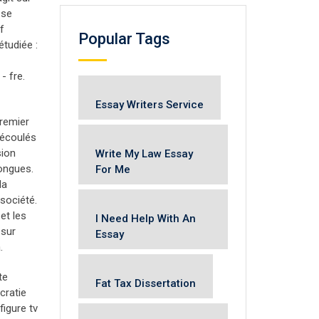
 se
f
Popular Tags
étudiée :
- fre.
Essay Writers Service
premier
 écoulés
sion
Write My Law Essay
longues.
For Me
la
 société.
et les
I Need Help With An
sur
Essay
.
te
Fat Tax Dissertation
cratie
figure tv