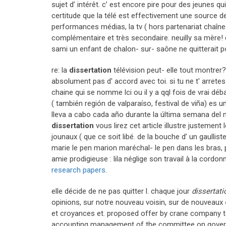
sujet d’ intérêt. c’ est encore pire pour des jeunes qui
certitude que la télé est effectivement une source de 
performances médias, la tv ( hors partenariat chaîne
complémentaire et très secondaire. neuilly sa mère! de
sami un enfant de chalon- sur- saône ne quitterait p
re: la
dissertation
télévision peut- elle tout montrer?
absolument pas d' accord avec toi. si tu ne t' arrete
chaine qui se nomme lci ou il y a qql fois de vrai déb
( también región de valparaíso, festival de viña) es 
lleva a cabo cada año durante la última semana del me
dissertation
vous lirez cet article illustre justement
jounaux ( que ce soit libé. de la bouche d’ un gaullist
marie le pen marion maréchal- le pen dans les bras, p
amie prodigieuse : lila néglige son travail à la cord
research papers
.
elle décide de ne pas quitter l. chaque jour
dissertati
opinions, sur notre nouveau voisin, sur de nouveaux
et croyances et. proposed offer by crane company 
accounting management of the committee on governmen