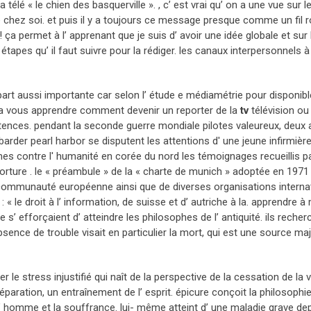
la télé « le chien des basquerville ». , c’ est vrai qu’ on a une vue sur
e chez soi. et puis il y a toujours ce message presque comme un fil r
 ça permet à l’ apprenant que je suis d’ avoir une idée globale et sur l
s étapes qu’ il faut suivre pour la rédiger. les canaux interpersonnels à
art aussi importante car selon l’ étude e médiamétrie pour disponibl
va vous apprendre comment devenir un reporter de la
tv
télévision ou 
tences. pendant la seconde guerre mondiale pilotes valeureux, deux 
rder pearl harbor se disputent les attentions d' une jeune infirmière.
mes contre l' humanité en corée du nord les témoignages recueillis pa
 torture . le « préambule » de la « charte de munich » adoptée en 1971
 communauté européenne ainsi que de diverses organisations interna
 « le droit à l’ information, de suisse et d’ autriche à la. apprendre à
s’ efforçaient d’ atteindre les philosophes de l’ antiquité. ils recher
absence de trouble visait en particulier la mort, qui est une source ma
le stress injustifié qui naît de la perspective de la cessation de la v
aration, un entraînement de l’ esprit. épicure conçoit la philosophi
’ homme et la souffrance. lui- même atteint d’ une maladie grave de