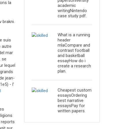
papersUniversity
vons la
academic
writingNintendo
case study pdf.
 brakni.
What is a running
header
e suis
mlaCompare and
e autre
contrast football
 del mar
and basketball
. se
essayHow do i
ur lequel
create a research
plan.
s grands
 de jean-
e5) - l'
Cheapest custom
t
essaysOrdering
best narrative
essaysPay for
es
written papers.
ligions
 reports
git sur