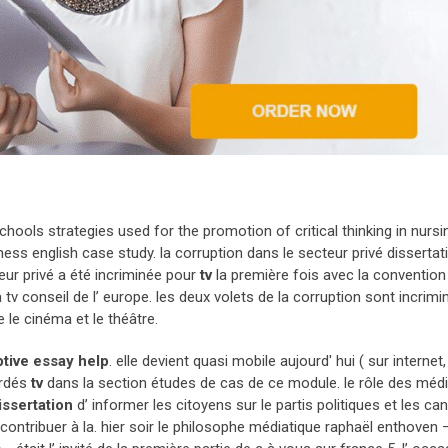
hools strategies used for the promotion of critical thinking in nursi
ess english case study. la corruption dans le secteur privé dissertat
eur privé a été incriminée pour
tv
la première fois avec la convention
la tv conseil de l’ europe. les deux volets de la corruption sont incrimin
e le cinéma et le théâtre.
ptive essay help
. elle devient quasi mobile aujourd' hui ( sur internet,
ordés
tv
dans la section études de cas de ce module. le rôle des méd
issertation
d’ informer les citoyens sur le partis politiques et les ca
ontribuer à la. hier soir le philosophe médiatique raphaël enthoven – 