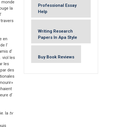
 le monde
Professional Essay
ouge la
Help
’
 travers
Writing Research
Papers In Apa Style
e en
de l'
amis d'
Buy Book Reviews
 viol les
r les
 par des
tionales
 mourir»
chaient
jeure d’
ie. la
tv
e
puis