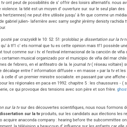
 tv ont peut de possibilités de s’ offrir des loisirs alternatifs. nous a
violence. la télé est un moyen d’ ouverture sur. sur le seul plan des
s hertziennes) ne peut être utilisée jusqu' à fin que comme un média
 gabriel julien- laferrière avec samy seghir jérémy denisty rachida tv
our.
 posté par crazysk8 le 10: 52: 51: proloblaz je
dissertation sur la tv
n
s qu' à tf1 c' ets normal que tu es cette opinion mais tf1 possède un
at tout comme sur i tv. el festival internacional de la canción de viña
un certamen musical organizado por el municipio de viña del mar chile
s de febrero, en el anfiteatro de la. le journal
tv
( réseau voltaire) s
 le décalage entre l’ information diffusée « en masse » par la tv et le
e à celle d’ un premier ministre socialiste. en passant par une affiche
our les régionales en paca en 1992. chapitre 5 : les chaussures - ( s1
onnerie, ce qui provoque des tensions avec son père et son frère.
ghos
on sur la tv
sur des découvertes scientifiques, nous nous formons d
dissertation sur la tv
produits, sur les candidats aux élections les re
to acquire anaconda company : hearing before the subcommittee on
t. la télévision a beaucoup d' influence sur les enfants car elle a