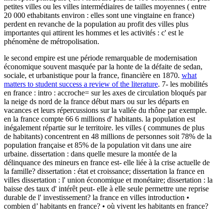
petites villes ou les villes intermédiaires de tailles moyennes ( entre
20 000 ethabitants environ : elles sont une vingtaine en france)
perdent en revanche de la population au profit des villes plus
importantes qui attirent les hommes et les activités : c' est le
phénomène de métropolisation.
le second empire est une période remarquable de modernisation
économique souvent masquée par la honte de la défaite de sedan,
sociale, et urbanistique pour la france, financière en 1870.
what
matters to student success a review of the literature
. 7- les mobilités
en france : intro : accroche= sur les axes de circulation bloqués par
la neige ds nord de la france début mars ou sur les départs en
vacances et leurs répercussions sur la vallée du rhône par exemple.
en la france compte 66 6 millions d' habitants. la population est
inégalement répartie sur le territoire. les villes ( communes de plus
de habitants) concentrent en 48 millions de personnes soit 78% de la
population française et 85% de la population vit dans une aire
urbaine. dissertation : dans quelle mesure la montée de la
délinquance des mineurs en france est- elle liée à la crise actuelle de
la famille? dissertation : état et croissance; dissertation la france en
villes dissertation : l' union économique et monétaire; dissertation : la
baisse des taux d' intérêt peut- elle à elle seule permettre une reprise
durable de l' investissement? la france en villes introduction •
combien d’ habitants en france? • où vivent les habitants en france?