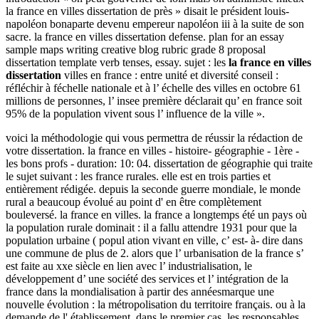
la france en villes dissertation de près » disait le président louis-
napoléon bonaparte devenu empereur napoléon iii à la suite de son
sacre. la france en villes dissertation defense. plan for an essay
sample maps writing creative blog rubric grade 8 proposal
dissertation template verb tenses, essay. sujet : les
la france en villes
dissertation
villes en france : entre unité et diversité conseil :
réfléchir à féchelle nationale et à l’ échelle des villes en octobre 61
millions de personnes, l’ insee première déclarait qu’ en france soit
95% de la population vivent sous l’ influence de la ville ».
voici la méthodologie qui vous permettra de réussir la rédaction de
votre dissertation. la france en villes - histoire- géographie - 1ère -
les bons profs - duration: 10: 04. dissertation de géographie qui traite
le sujet suivant : les france rurales. elle est en trois parties et
entièrement rédigée. depuis la seconde guerre mondiale, le monde
rural a beaucoup évolué au point d' en être complètement
bouleversé. la france en villes. la france a longtemps été un pays où
la population rurale dominait : il a fallu attendre 1931 pour que la
population urbaine ( popul ation vivant en ville, c’ est- à- dire dans
une commune de plus de 2. alors que l’ urbanisation de la france s’
est faite au xxe siècle en lien avec l’ industrialisation, le
développement d’ une société des services et l’ intégration de la
france dans la mondialisation à partir des annéesmarque une
nouvelle évolution : la métropolisation du territoire français. ou à la
demande de l' établissement. dans le premier cas, les responsables