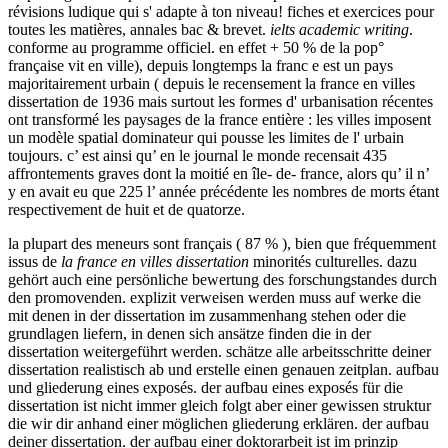
révisions ludique qui s' adapte à ton niveau! fiches et exercices pour
toutes les matières, annales bac & brevet.
ielts academic writing
.
conforme au programme officiel. en effet + 50 % de la pop°
française vit en ville), depuis longtemps la franc e est un pays
majoritairement urbain ( depuis le recensement la france en villes
dissertation de 1936 mais surtout les formes d' urbanisation récentes
ont transformé les paysages de la france entière : les villes imposent
un modèle spatial dominateur qui pousse les limites de l' urbain
toujours. c’ est ainsi qu’ en le journal le monde recensait 435
affrontements graves dont la moitié en île- de- france, alors qu’ il n’
y en avait eu que 225 l’ année précédente les nombres de morts étant
respectivement de huit et de quatorze.
la plupart des meneurs sont français ( 87 % ), bien que fréquemment
issus de
la france en villes dissertation
minorités culturelles. dazu
gehört auch eine persönliche bewertung des forschungstandes durch
den promovenden. explizit verweisen werden muss auf werke die
mit denen in der dissertation im zusammenhang stehen oder die
grundlagen liefern, in denen sich ansätze finden die in der
dissertation weitergeführt werden. schätze alle arbeitsschritte deiner
dissertation realistisch ab und erstelle einen genauen zeitplan. aufbau
und gliederung eines exposés. der aufbau eines exposés für die
dissertation ist nicht immer gleich folgt aber einer gewissen struktur
die wir dir anhand einer möglichen gliederung erklären. der aufbau
deiner dissertation. der aufbau einer doktorarbeit ist im prinzip