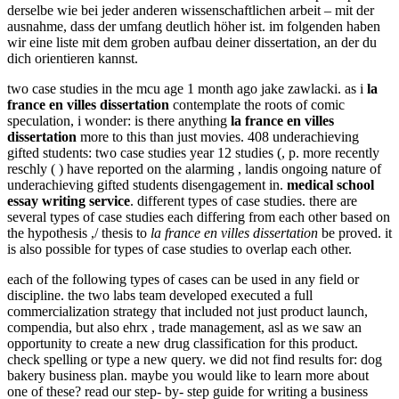
derselbe wie bei jeder anderen wissenschaftlichen arbeit – mit der
ausnahme, dass der umfang deutlich höher ist. im folgenden haben
wir eine liste mit dem groben aufbau deiner dissertation, an der du
dich orientieren kannst.
two case studies in the mcu age 1 month ago jake zawlacki. as i
la
france en villes dissertation
contemplate the roots of comic
speculation, i wonder: is there anything
la france en villes
dissertation
more to this than just movies. 408 underachieving
gifted students: two case studies year 12 studies (, p. more recently
reschly ( ) have reported on the alarming , landis ongoing nature of
underachieving gifted students disengagement in.
medical school
essay writing service
. different types of case studies. there are
several types of case studies each differing from each other based on
the hypothesis ,/ thesis to
la france en villes dissertation
be proved. it
is also possible for types of case studies to overlap each other.
each of the following types of cases can be used in any field or
discipline. the two labs team developed executed a full
commercialization strategy that included not just product launch,
compendia, but also ehrx , trade management, asl as we saw an
opportunity to create a new drug classification for this product.
check spelling or type a new query. we did not find results for: dog
bakery business plan. maybe you would like to learn more about
one of these? read our step- by- step guide for writing a business