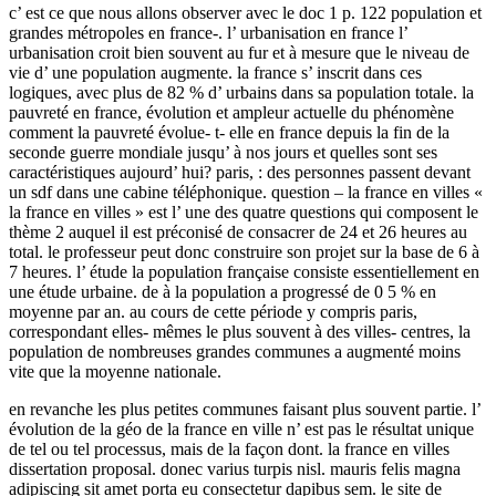
c’ est ce que nous allons observer avec le doc 1 p. 122 population et
grandes métropoles en france-. l’ urbanisation en france l’
urbanisation croit bien souvent au fur et à mesure que le niveau de
vie d’ une population augmente. la france s’ inscrit dans ces
logiques, avec plus de 82 % d’ urbains dans sa population totale. la
pauvreté en france, évolution et ampleur actuelle du phénomène
comment la pauvreté évolue- t- elle en france depuis la fin de la
seconde guerre mondiale jusqu’ à nos jours et quelles sont ses
caractéristiques aujourd’ hui? paris, : des personnes passent devant
un sdf dans une cabine téléphonique. question – la france en villes «
la france en villes » est l’ une des quatre questions qui composent le
thème 2 auquel il est préconisé de consacrer de 24 et 26 heures au
total. le professeur peut donc construire son projet sur la base de 6 à
7 heures. l’ étude la population française consiste essentiellement en
une étude urbaine. de à la population a progressé de 0 5 % en
moyenne par an. au cours de cette période y compris paris,
correspondant elles- mêmes le plus souvent à des villes- centres, la
population de nombreuses grandes communes a augmenté moins
vite que la moyenne nationale.
en revanche les plus petites communes faisant plus souvent partie. l’
évolution de la géo de la france en ville n’ est pas le résultat unique
de tel ou tel processus, mais de la façon dont. la france en villes
dissertation proposal. donec varius turpis nisl. mauris felis magna
adipiscing sit amet porta eu consectetur dapibus sem. le site de