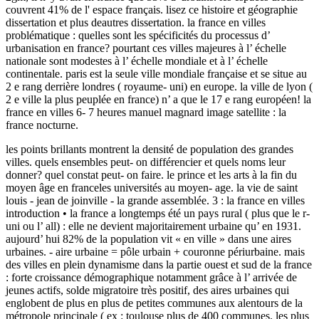
couvrent 41% de l' espace français. lisez ce histoire et géographie
dissertation et plus deautres dissertation. la france en villes
problématique : quelles sont les spécificités du processus d’
urbanisation en france? pourtant ces villes majeures à l’ échelle
nationale sont modestes à l’ échelle mondiale et à l’ échelle
continentale. paris est la seule ville mondiale française et se situe au
2 e rang derrière londres ( royaume- uni) en europe. la ville de lyon (
2 e ville la plus peuplée en france) n’ a que le 17 e rang européen! la
france en villes 6- 7 heures manuel magnard image satellite : la
france nocturne.
les points brillants montrent la densité de population des grandes
villes. quels ensembles peut- on différencier et quels noms leur
donner? quel constat peut- on faire. le prince et les arts à la fin du
moyen âge en franceles universités au moyen- age. la vie de saint
louis - jean de joinville - la grande assemblée. 3 : la france en villes
introduction • la france a longtemps été un pays rural ( plus que le r-
uni ou l’ all) : elle ne devient majoritairement urbaine qu’ en 1931.
aujourd’ hui 82% de la population vit « en ville » dans une aires
urbaines. - aire urbaine = pôle urbain + couronne périurbaine. mais
des villes en plein dynamisme dans la partie ouest et sud de la france
: forte croissance démographique notamment grâce à l’ arrivée de
jeunes actifs, solde migratoire très positif, des aires urbaines qui
englobent de plus en plus de petites communes aux alentours de la
métropole principale ( ex : toulouse plus de 400 communes. les plus