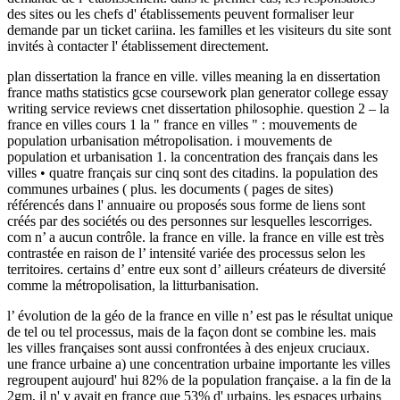
des sites ou les chefs d' établissements peuvent formaliser leur
demande par un ticket cariina. les familles et les visiteurs du site sont
invités à contacter l' établissement directement.
plan dissertation la france en ville. villes meaning la en dissertation
france maths statistics gcse coursework plan generator college essay
writing service reviews cnet dissertation philosophie. question 2 – la
france en villes cours 1 la " france en villes " : mouvements de
population urbanisation métropolisation. i mouvements de
population et urbanisation 1. la concentration des français dans les
villes • quatre français sur cinq sont des citadins. la population des
communes urbaines ( plus. les documents ( pages de sites)
référencés dans l' annuaire ou proposés sous forme de liens sont
créés par des sociétés ou des personnes sur lesquelles lescorriges.
com n’ a aucun contrôle. la france en ville. la france en ville est très
contrastée en raison de l’ intensité variée des processus selon les
territoires. certains d’ entre eux sont d’ ailleurs créateurs de diversité
comme la métropolisation, la litturbanisation.
l’ évolution de la géo de la france en ville n’ est pas le résultat unique
de tel ou tel processus, mais de la façon dont se combine les. mais
les villes françaises sont aussi confrontées à des enjeux cruciaux.
une france urbaine a) une concentration urbaine importante les villes
regroupent aujourd' hui 82% de la population française. a la fin de la
2gm, il n' y avait en france que 53% d' urbains. les espaces urbains