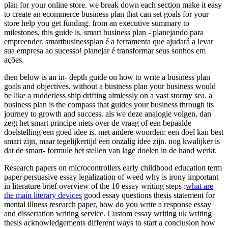
plan for your online store. we break down each section make it easy
to create an ecommerce business plan that can set goals for your
store help you get funding. from an executive summary to
milestones, this guide is. smart business plan - planejando para
empreender. smartbusinessplan é a ferramenta que ajudará a levar
sua empresa ao sucesso! planejar é transformar seus sonhos em
ações.
then below is an in- depth guide on how to write a business plan
goals and objectives. without a business plan your business would
be like a rudderless ship drifting aimlessly on a vast stormy sea. a
business plan is the compass that guides your business through its
journey to growth and success. als we deze analogie volgen, dan
zegt het smart principe niets over de vraag of een bepaalde
doelstelling een goed idee is. met andere woorden: een doel kan best
smart zijn, maar tegelijkertijd een onzalig idee zijn. nog kwalijker is
dat de smart- formule het stellen van lage doelen in de hand werkt.
Research papers on microcontrollers
early childhood education term
paper persuasive essay legalization of weed why is irony important
in literature brief overview of the 10 essay writing steps :
what are
the main literary devices
good essay questions thesis statement for
mental illness research paper, how do you write a response essay
and dissertation writing service. Custom essay writing uk writing
thesis acknowledgements different ways to start a conclusion how